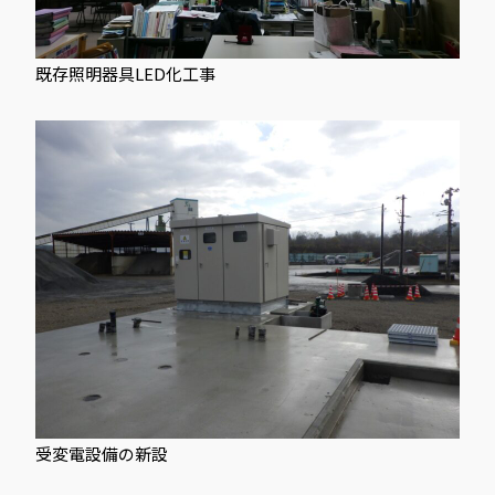
藤
電
機
既存照明器具LED化工事
で
す。
秋
田
県
北
秋
田
市
米
内
沢
受変電設備の新設
字