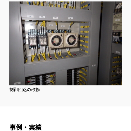
大
野
岱
を
拠
点
に
活
動
し
て
制御回路の改修
い
ま
す。
事例・実績