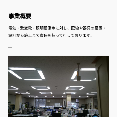
年
で
事業概要
37
年
電気・受変電・照明設備等に対し、配線や器具の設置・
目
設計から施工まで責任を持って行っております。
を
迎
え
る
有
限
株
式
会
社
安