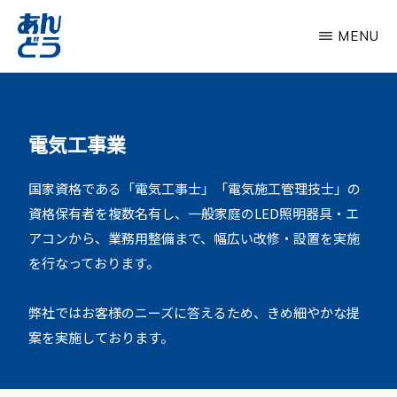
Skip
MENU
to
main
有
わ
content
限
た
会
社
し
電気工事業
安
た
藤
電
ち
国家資格である「電気工事士」「電気施工管理技士」の
機
は、
資格保有者を複数名有し、一般家庭のLED照明器具・エ
昭
アコンから、業務用整備まで、幅広い改修・設置を実施
和
を行なっております。
59
年
弊社ではお客様のニーズに答えるため、きめ細やかな提
創
案を実施しております。
業、
今